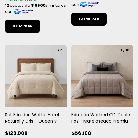
COMPRAR
COMPRAR
1
/
4
1
/
10
Set Edredón Waffle Hotel
Edredón Washed CDI Doble
Natural y Gris - Queen y
Faz - Matelaseado Premium
King Size
con Certificado OEKO-TEX
$123.000
$56.100