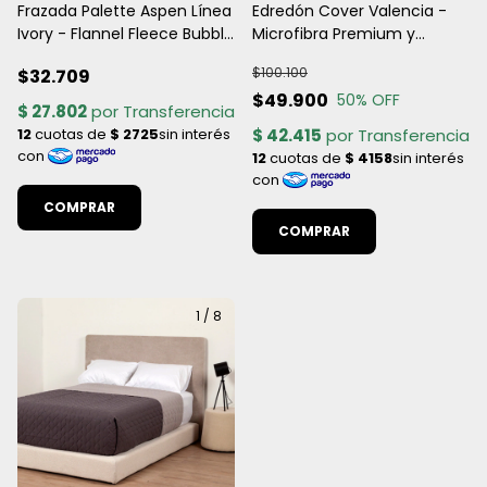
Frazada Palette Aspen Línea
Edredón Cover Valencia -
Ivory - Flannel Fleece Bubble
Microfibra Premium y
3D
Relleno Siliconado 120g -
$100.100
$32.709
King 260 x 280 cm
$49.900
50
% OFF
COMPRAR
COMPRAR
1
/
8