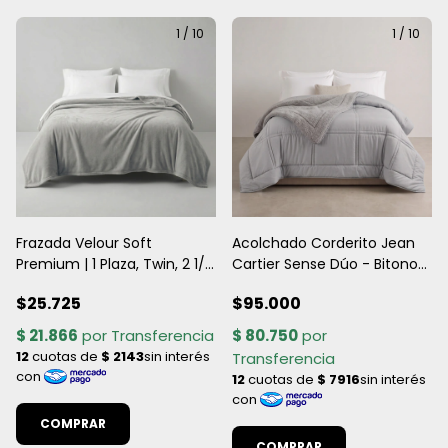
1
/
10
1
/
10
Frazada Velour Soft
Acolchado Corderito Jean
Premium | 1 Plaza, Twin, 2 1/2
Cartier Sense Dúo - Bitono
Plazas, Queen Y King
Premium
$25.725
$95.000
COMPRAR
COMPRAR