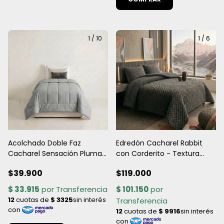
1
/
10
1
/
6
Acolchado Doble Faz
Edredón Cacharel Rabbit
Cacharel Sensación Pluma -
con Corderito - Textura
1 ½ Plaza (160x245 cm)
Premium y Abrigo Total
$39.900
$119.000