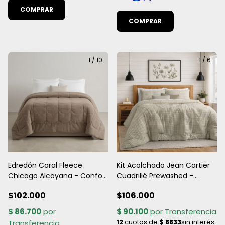
COMPRAR
COMPRAR
1
/
10
1
/
6
Edredón Coral Fleece
Kit Acolchado Jean Cartier
Chicago Alcoyana - Confort
Cuadrillé Prewashed -
y Abrigo Total
Calidad Premium
$102.000
$106.000