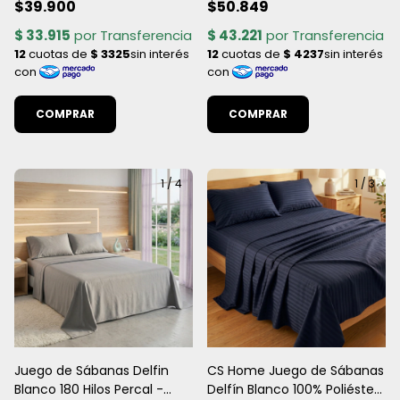
$39.900
$50.849
Mezcla de alg/pol.
Mezcla de alg./pol.
COMPRAR
COMPRAR
1
/
4
1
/
3
Juego de Sábanas Delfin
CS Home Juego de Sábanas
Blanco 180 Hilos Percal -
Delfín Blanco 100% Poliéster