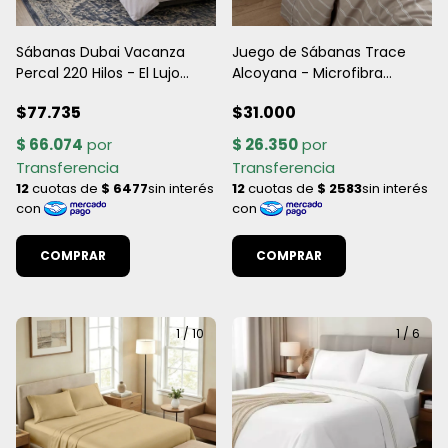
Sábanas Dubai Vacanza
Juego de Sábanas Trace
Percal 220 Hilos - El Lujo
Alcoyana - Microfibra
Máximo en Blanco Hotelero
Premium 600HQ
$77.735
$31.000
(Todas las medidas)
COMPRAR
COMPRAR
1
/
10
1
/
6