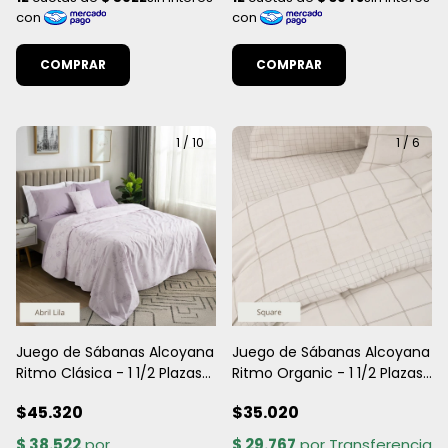
COMPRAR
COMPRAR
1
/
10
1
/
6
Juego de Sábanas Alcoyana
Juego de Sábanas Alcoyana
Ritmo Clásica - 1 1/2 Plazas
Ritmo Organic - 1 1/2 Plazas
& 2 1/2 Plazas | Estampada
& 2 1/2 Plazas - 132 Hilos 48%
$45.320
$35.020
algodón y 52% poliéster