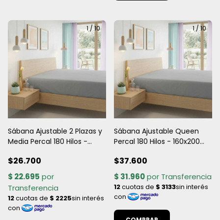
1
/
10
1
/
10
Sábana Ajustable 2 Plazas y
Sábana Ajustable Queen
Media Percal 180 Hilos -
Percal 180 Hilos - 160x200
140x190 cm - Totalmente
cm - Totalmente Elastizada
$26.700
$37.600
Elastizada
COMPRAR