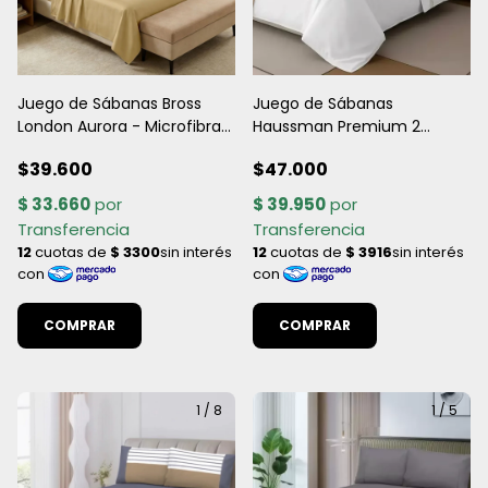
Juego de Sábanas Bross
Juego de Sábanas
London Aurora - Microfibra
Haussman Premium 2
Premium en Caja
PLAZAS Y 1/2- Microfibra Lisa
$39.600
$47.000
Suave y Confortable
COMPRAR
COMPRAR
1
/
8
1
/
5