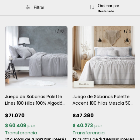
Ordenar por:
Filtrar
Destacado
1
/
10
1
/
6
Juego de Sábanas Palette
Juego de Sábanas Palette
Lines 180 Hilos 100% Algodón
Accent 180 hilos Mezcla 50%
- Twin, Queen y King - Gris,
algodón / 50% poliéster -
$71.070
$47.380
Celeste y Beige
Medidas Varias