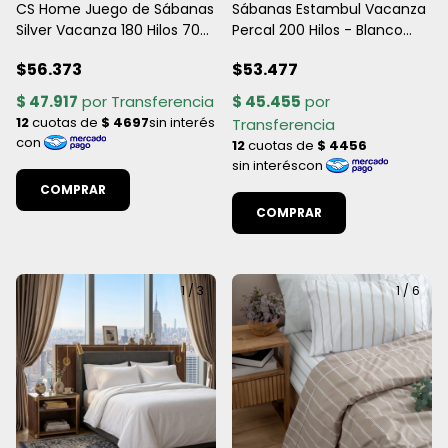
CS Home Juego de Sábanas
Sábanas Estambul Vacanza
Silver Vacanza 180 Hilos 70%
Percal 200 Hilos - Blanco
Algodón Percal - Línea
Hotelero (Todas las
$56.373
$53.477
Hotelera Premium (Todas
medidas)
las medidas)
COMPRAR
COMPRAR
1
/
3
1
/
6