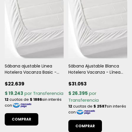
Sábana ajustable Linea
Sábana Ajustable Blanca
Hotelera Vacanza Basic -
Hotelera Vacanza - Línea
160 Hilos 60% algodón y 40%
Silver Percal 180 Hilos - 70%
$22.639
$31.053
poliéster
algodón y 30% poliéster
COMPRAR
COMPRAR