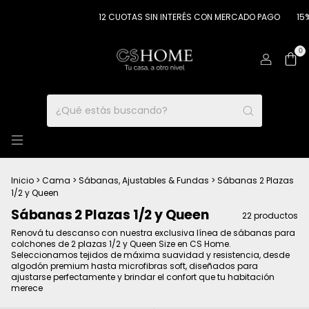
12 CUOTAS SIN INTERÉS CON MERCADO PAGO
15% OFF P
0
Inicio
>
Cama
>
Sábanas, Ajustables & Fundas
>
Sábanas 2 Plazas
1/2 y Queen
Sábanas 2 Plazas 1/2 y Queen
22 productos
Renová tu descanso con nuestra exclusiva línea de sábanas para
colchones de 2 plazas 1/2 y Queen Size en CS Home.
Seleccionamos tejidos de máxima suavidad y resistencia, desde
algodón premium hasta microfibras soft, diseñados para
ajustarse perfectamente y brindar el confort que tu habitación
merece