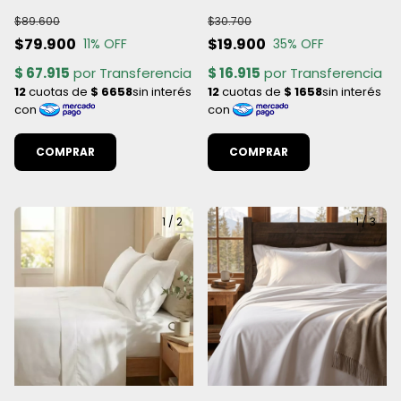
Varios Colores (Todas las
Dobby 600 Hilos - Twin,
$89.600
$30.700
medidas)
2½Plazas, Queen y King
$79.900
$19.900
11
% OFF
35
% OFF
COMPRAR
COMPRAR
1
/
2
1
/
3