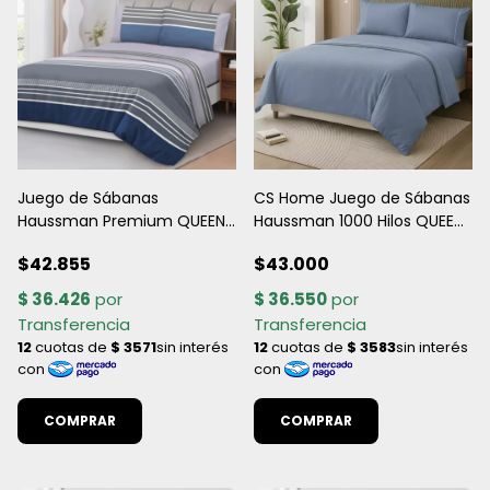
Juego de Sábanas
CS Home Juego de Sábanas
Haussman Premium QUEEN
Haussman 1000 Hilos QUEEN
- Microfibra Estampada
- Microfibra 100% Poliéster
$42.855
$43.000
Suave y Confortable
Lisa Suave
COMPRAR
COMPRAR