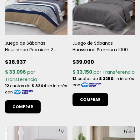
Juego de Sábanas
Juego de Sábanas
Haussman Premium 2
Haussman Premium 1000
PLAZAS Y 1/2 - Microfibra
Hilos 2 PLAZAS Y 1/2 -
$38.937
$39.000
Estampada Suave y
Microfibra Lisa Suave y
Confortable
Confortable
COMPRAR
COMPRAR
1
/
8
1
/
5