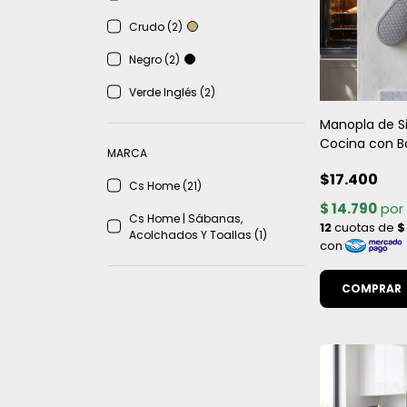
Crudo (2)
Negro (2)
Verde Inglés (2)
Manopla de Si
Cocina con B
MARCA
Gris | Agarrad
$17.400
Cs Home (21)
Cs Home | Sábanas,
Acolchados Y Toallas (1)