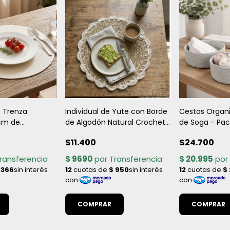
C Trenza
Individual de Yute con Borde
Cestas Organi
cm de
de Algodón Natural Crochet
de Soga - Pac
permeable,
- Redondo 38 cm de
$11.400
$24.700
y con Diseño
diámetro