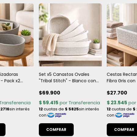
izadoras
Set x5 Canastos Ovales
Cestas Recta
 - Pack x2
"Tribal Stitch" - Blanco con
Fibra Gris con
oga
Detalles Negros
Organizador
$69.900
$27.700