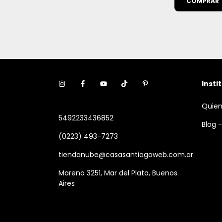
Insti
Quie
5492233436852
Blog -
(0223) 493-7273
tiendanube@casasantiagoweb.com.ar
Moreno 3251, Mar del Plata, Buenos
Aires