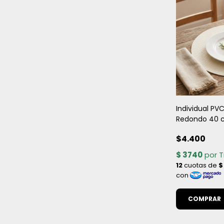
Individual PV
Redondo 40 
diámetro- Im
$4.400
Antimanchas 
Elegante
COMPRAR