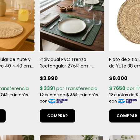
cular de Yute y
Individual PVC Trenza
Plato de Sitio
co 40 × 40 cm
Rectangular 27x41 cm -
de Yute 38 cm
al y Elegante
Impermeable, Antimanchas
Natural y Rúst
$3.990
$9.000
y con Diseño Elegante
COMPRAR