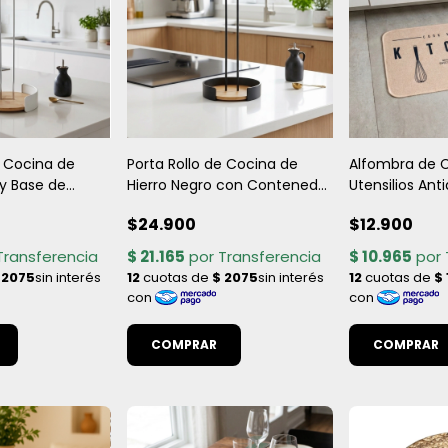
e Cocina de
Porta Rollo de Cocina de
Alfombra de 
 y Base de
Hierro Negro con Contenedor
Utensilios Ant
30 cm
y Base de Bambú - 15x30 cm
38x58 - Prácti
$24.900
$12.900
Decorativa