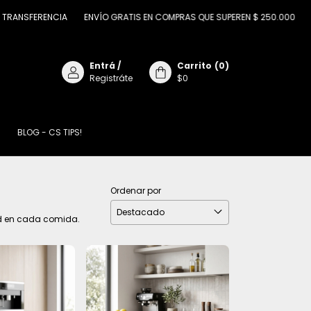
ENCIA
ENVÍO GRATIS EN COMPRAS QUE SUPEREN $ 250.000
12 CUOTAS
Entrá
/
Carrito
(
0
)
Registráte
$0
BLOG - CS TIPS!
Ordenar por
dad en cada comida.