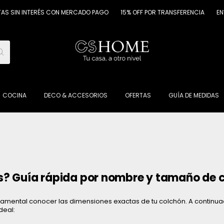
 INTERÉS CON MERCADO PAGO
15% OFF POR TRANSFERENCIA
ENVÍO GR
COCINA
DECO & ACCESORIOS
OFERTAS
GUÍA DE MEDIDAS
s? Guía rápida por nombre y tamaño de
damental conocer las dimensiones exactas de tu colchón. A continua
deal: