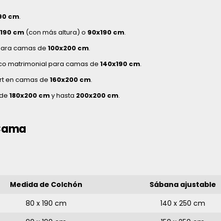
90 cm
.
190 cm
(con más altura) o
90x190 cm
.
 para camas de
100x200 cm
.
ico matrimonial para camas de
140x190 cm
.
rt en camas de
160x200 cm
.
 de
180x200 cm
y hasta
200x200 cm
.
 Cama
Medida de Colchón
Sábana ajustable
80 x 190 cm
140 x 250 cm