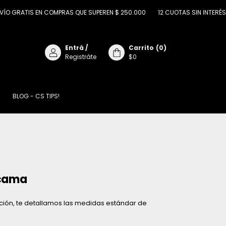
ATIS EN COMPRAS QUE SUPEREN $ 250.000
12 CUOTAS SIN INTERÉS CON 
Entrá
/
Carrito
(
0
)
Registráte
$0
BLOG - CS TIPS!
 cama
ción, te detallamos las medidas estándar de